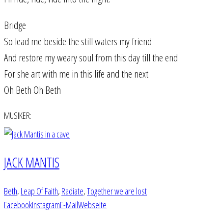
Bridge
So lead me beside the still waters my friend
And restore my weary soul from this day till the end
For she art with me in this life and the next
Oh Beth Oh Beth
MUSIKER:
JACK MANTIS
Beth
,
Leap Of Faith
,
Radiate
,
Together we are lost
Facebook
Instagram
E-Mail
Webseite