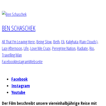
BEN SCHASCHEK
All That I'm Leaving Here
,
Being Slow
,
Beth
,
Eli
,
Kalighata (Rain Clouds)
,
Lazy Afternoon
,
Life
,
Love Me Crazy
,
Peregrine Nation
,
Radiate
,
Rio
,
Travelling Man
Facebook
Instagram
Webseite
Facebook
Instagram
Youtube
Der Film beschreibt unsere viereinhalbjährige Reise mit