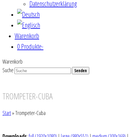
Datenschutzerklärung
Warenkorb
0 Produkte
-
Warenkorb
Suche
Senden
TROMPETER-CUBA
Start
»
Trompeter-Cuba
Downloads
:
full (1920x1080)
|
large (980x551)
|
medium (300x169)
|