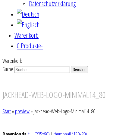
Datenschutzerklärung
Warenkorb
0 Produkte
-
Warenkorb
Suche
Senden
JACKHEAD-WEB-LOGO-MINIMAL14_80
Start
»
preview
»
Jackhead-Web-Logo-Minimal14_80
Downloads
:
full (225x80)
|
thumbnail (150x80)