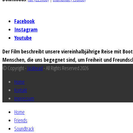
Facebook
Instagram
Youtube
Der Film beschreibt unsere viereinhalbjährige Reise mit Boo
Menschen, die uns begegnet sind, um Freiheit und Freundsc
© Copyright -
Jackhead
- All Rights Reserved 2026
Home
Kontakt
Impressum
Home
Friends
Soundtrack