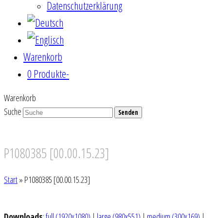
Datenschutzerklärung
Warenkorb
0 Produkte
-
Warenkorb
Suche
Senden
P1080385 [00.00.15.23]
Start
»
P1080385 [00.00.15.23]
Downloads
:
full (1920x1080)
|
large (980x551)
|
medium (300x169)
|