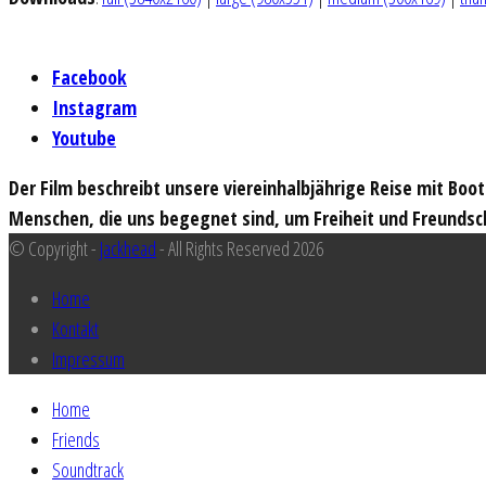
Facebook
Instagram
Youtube
Der Film beschreibt unsere viereinhalbjährige Reise mit Boo
Menschen, die uns begegnet sind, um Freiheit und Freundsc
© Copyright -
Jackhead
- All Rights Reserved 2026
Home
Kontakt
Impressum
Home
Friends
Soundtrack