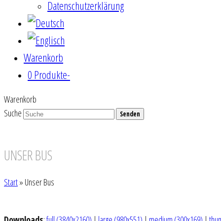
Datenschutzerklärung
Warenkorb
0 Produkte
-
Warenkorb
Suche
Senden
UNSER BUS
Start
»
Unser Bus
Downloads
:
full (3840x2160)
|
large (980x551)
|
medium (300x169)
|
thu