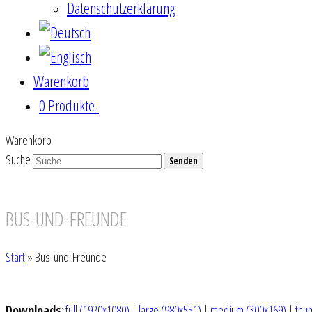
Datenschutzerklärung
Warenkorb
0 Produkte
-
Warenkorb
Suche
Senden
BUS-UND-FREUNDE
Start
»
Bus-und-Freunde
Downloads
:
full (1920x1080)
|
large (980x551)
|
medium (300x169)
|
thu