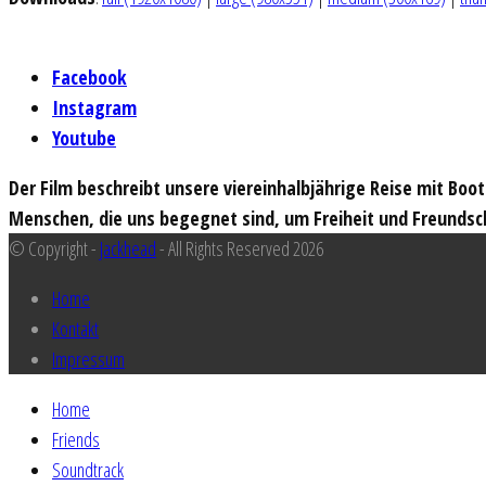
Facebook
Instagram
Youtube
Der Film beschreibt unsere viereinhalbjährige Reise mit Boo
Menschen, die uns begegnet sind, um Freiheit und Freundsc
© Copyright -
Jackhead
- All Rights Reserved 2026
Home
Kontakt
Impressum
Home
Friends
Soundtrack