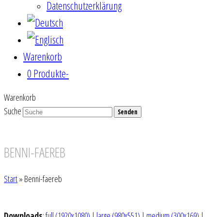
Datenschutzerklärung
Warenkorb
0 Produkte
-
Warenkorb
Suche
Senden
BENNI-FAEREB
Start
»
Benni-faereb
Downloads
:
full (1920x1080)
|
large (980x551)
|
medium (300x169)
|