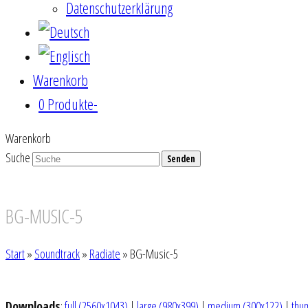
Datenschutzerklärung
Warenkorb
0 Produkte
-
Warenkorb
Suche
Senden
BG-MUSIC-5
Start
»
Soundtrack
»
Radiate
»
BG-Music-5
Downloads
:
full (2560x1043)
|
large (980x399)
|
medium (300x122)
|
thu