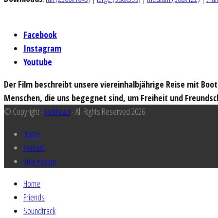
Facebook
Instagram
Youtube
Der Film beschreibt unsere viereinhalbjährige Reise mit Boo
Menschen, die uns begegnet sind, um Freiheit und Freundsc
© Copyright -
Jackhead
- All Rights Reserved 2026
Home
Kontakt
Impressum
Home
Friends
Soundtrack