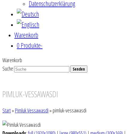
Datenschutzerklärung
Warenkorb
0 Produkte
-
Warenkorb
Suche
Senden
PIMLUK-VESSAWASDI
Start
»
Pimluk Vessawasdi
»
pimluk-vessawasdi
Downloads
:
full (1920x1080)
|
large (980x551)
|
medium (300x169)
|